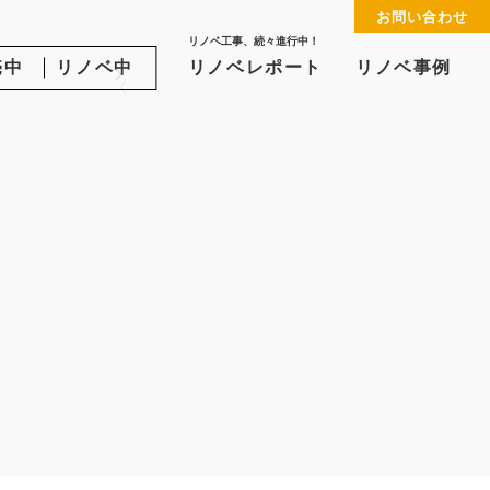
お問い合わせ
る
リノベ工事、続々進行中！
売中
リノベ中
リノベレポート
リノベ事例
〈