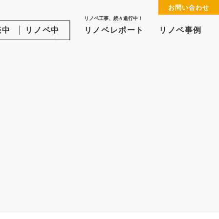
お問い合わせ
る
リノベ工事、続々進行中！
売中
リノベ中
リノベレポート
リノベ事例
〈