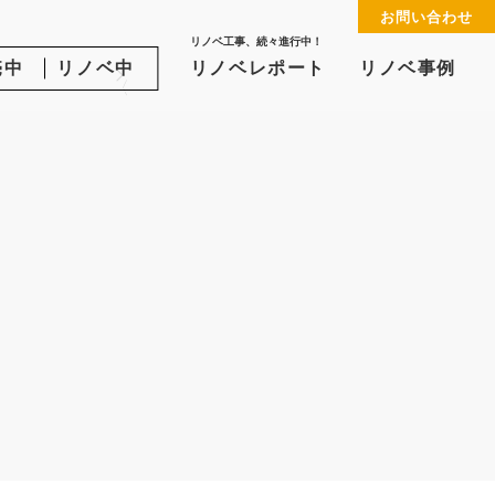
お問い合わせ
る
リノベ工事、続々進行中！
売中
リノベ中
リノベレポート
リノベ事例
〈